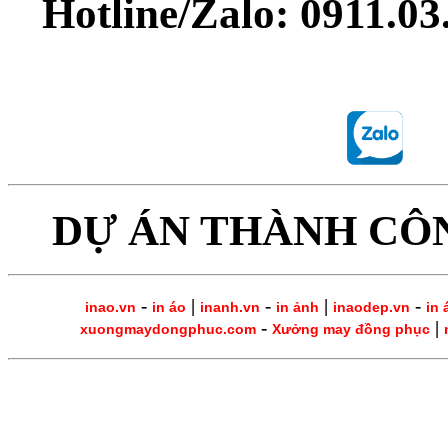
Hotline/Zalo: 0911.0
DỰ ÁN THÀNH CÔ
-
|
-
|
-
inao.vn
in áo
inanh.vn
in ảnh
inaodep.vn
in 
-
|
xuongmaydongphuc.com
Xưởng may đồng phục